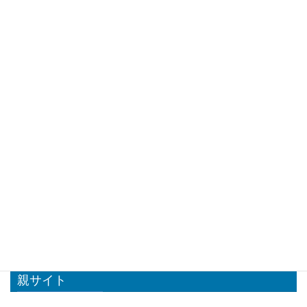
Facebook
X
Bluesky
Copy
Threads
記事一覧
カテゴリー
Doxygen (5)
Markdown (1)
Q&A (5)
親サイト